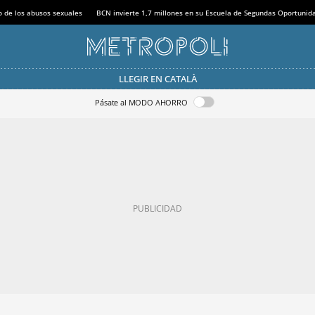
o de los abusos sexuales
BCN invierte 1,7 millones en su Escuela de Segundas Oportunid
LLEGIR EN CATALÀ
Pásate al MODO AHORRO