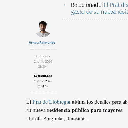
Relacionado:
El Prat d
gasto de su nueva res
Arnau Raimundo
Publicada
2 junio 2026
23:30h
Actualizada
2 junio 2026
23:47h
El
Prat de Llobregat
ultima los detalles para ab
residencia pública para mayores
su nueva
"Josefa Puigpelat, Teresina".