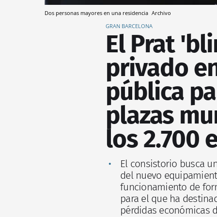
Dos personas mayores en una residencia
Archivo
GRAN BARCELONA
El Prat 'bl
privado en
pública pa
plazas mun
los 2.700 
El consistorio busca u
del nuevo equipamient
funcionamiento de form
para el que ha destina
pérdidas económicas de