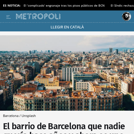
ES NOTICIA:
El ‘complicado’ engranaje tras los pisos públicos de BCN
El Síndic recha
LLEGIR EN CATALÀ
Pásate al MODO AHORRO
Barcelona / Unsplash
El barrio de Barcelona que nadie