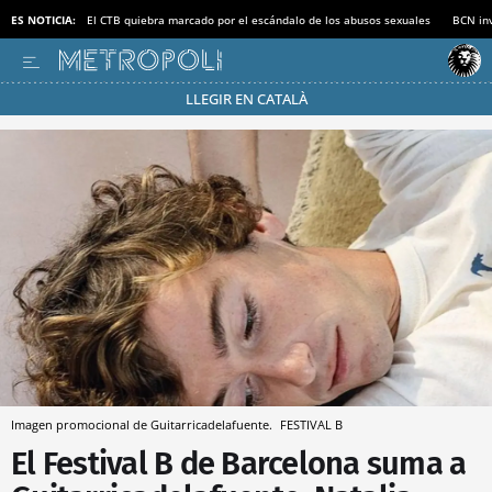
ES NOTICIA:
El CTB quiebra marcado por el escándalo de los abusos sexuales
BCN inv
LLEGIR EN CATALÀ
Pásate al MODO AHORRO
Imagen promocional de Guitarricadelafuente.
FESTIVAL B
El Festival B de Barcelona suma a