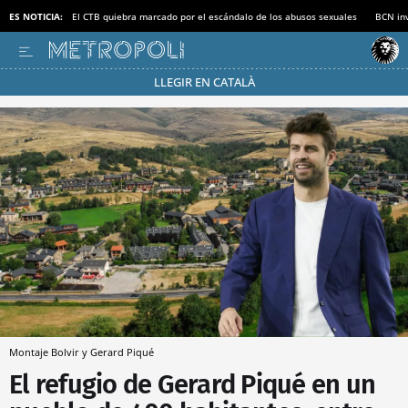
ES NOTICIA:
El CTB quiebra marcado por el escándalo de los abusos sexuales
BCN inv
LLEGIR EN CATALÀ
Pásate al MODO AHORRO
Montaje Bolvir y Gerard Piqué
El refugio de Gerard Piqué en un