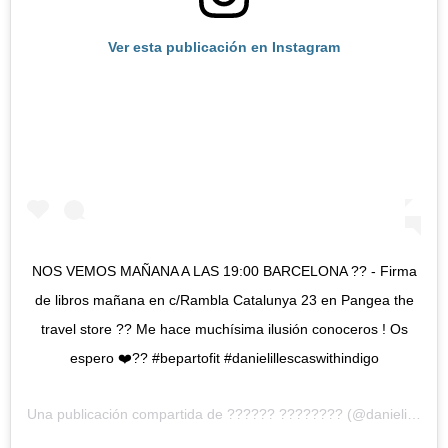
Ver esta publicación en Instagram
NOS VEMOS MAÑANA A LAS 19:00 BARCELONA ?? - Firma
de libros mañana en c/Rambla Catalunya 23 en Pangea the
travel store ?? Me hace muchísima ilusión conoceros ! Os
espero ❤️?? #bepartofit #danielillescaswithindigo
Una publicación compartida de
?????? ????????
(@danielillescas) el