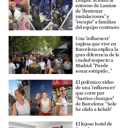
League: acusan al
entorno de Lamine
de "destrozar
instalaciones" y
"escupir" a familias
del equipo contrario
Una 'influencer'
inglesa que vive en
Barcelona explica la
gran diferencia de la
ciudad respecto a
Madrid: "Puede
sonar estúpido..."
El polémico vídeo
de una ‘influencer’
que corre por
“barrios chungos”
de Barcelona: “Solo
he olido a kebab”
El lujoso hotel de