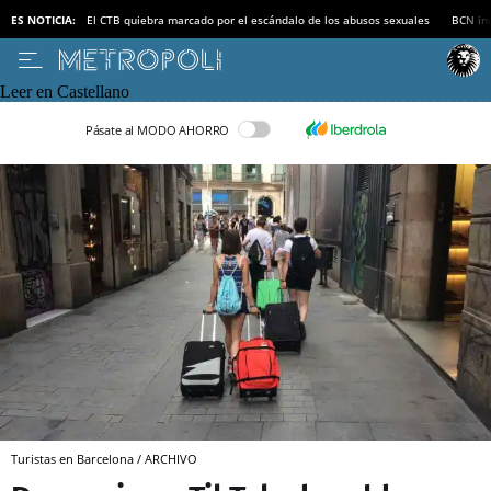
ES NOTICIA:
El CTB quiebra marcado por el escándalo de los abusos sexuales
BCN inv
Leer en Castellano
Pásate al MODO AHORRO
Turistas en Barcelona / ARCHIVO