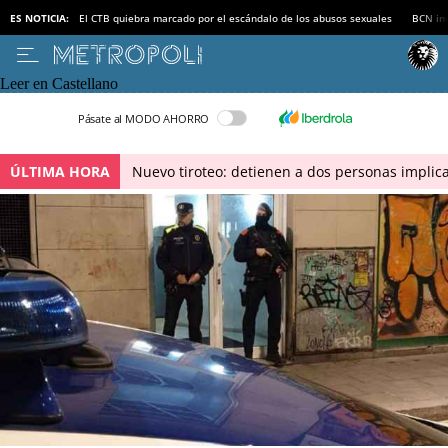
ES NOTICIA:
El CTB quiebra marcado por el escándalo de los abusos sexuales
BCN inv
Leer en Castellano
Pásate al MODO AHORRO
ÚLTIMA HORA
Nuevo tiroteo: detienen a dos personas implica