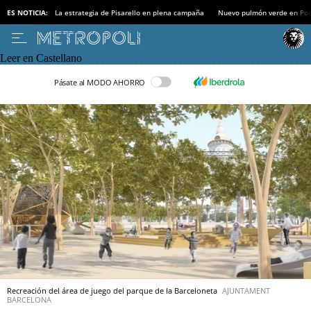
ES NOTICIA:
La estrategia de Pisarello en plena campaña
Nuevo pulmón verde en Po
Leer en Castellano
Pásate al MODO AHORRO
Recreación del área de juego del parque de la Barceloneta
AJUNTAMENT
BARCELONA