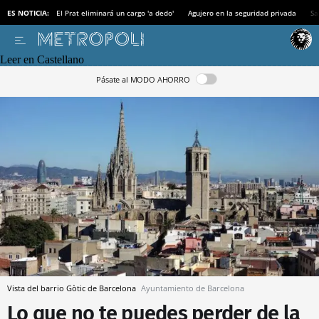
ES NOTICIA:
El Prat eliminará un cargo 'a dedo'
Agujero en la seguridad privada
Sa
Leer en Castellano
Pásate al MODO AHORRO
Vista del barrio Gòtic de Barcelona
Ayuntamiento de Barcelona
Lo que no te puedes perder de la