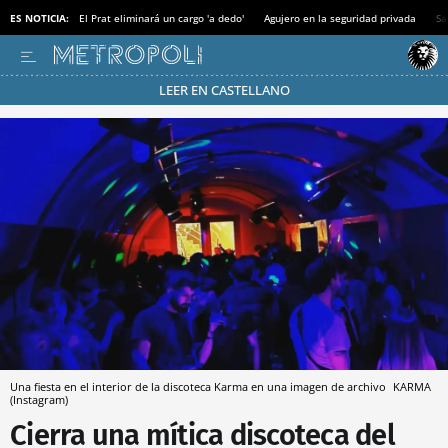
ES NOTICIA:
El Prat eliminará un cargo 'a dedo'
Agujero en la seguridad privada
Sa
LEER EN CASTELLANO
Pásate al MODO AHORRO
Una fiesta en el interior de la discoteca Karma en una imagen de archivo
KARMA
(Instagram)
Cierra una mítica discoteca del