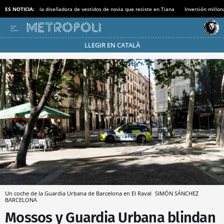
ES NOTICIA:
la diseñadora de vestidos de novia que resiste en Tiana
Inversión millon
LLEGIR EN CATALÀ
Pásate al MODO AHORRO
Un coche de la Guardia Urbana de Barcelona en El Raval
SIMÓN SÁNCHEZ
BARCELONA
Mossos y Guardia Urbana blindan