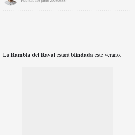
Publicada
26 junio 2026
09:58h
Rambla del Raval
blindada
La
estará
este verano.