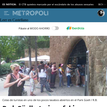
ES NOTICIA:
El CTB quiebra marcado por el escándalo de los abusos sexuales
BCN inv
Leer en Castellano
Pásate al MODO AHORRO
Colas de turistas en uno de los pocos lavabos abiertos en el Park Güell / R.B.