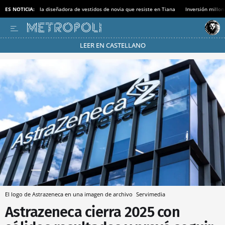
ES NOTICIA:
la diseñadora de vestidos de novia que resiste en Tiana
Inversión millon
LEER EN CASTELLANO
Pásate al MODO AHORRO
El logo de Astrazeneca en una imagen de archivo
Servimedia
Astrazeneca cierra 2025 con