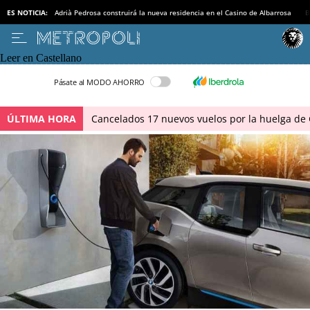
ES NOTICIA:
Adrià Pedrosa construirá la nueva residencia en el Casino de Albarrosa
B
Leer en Castellano
Pásate al MODO AHORRO
ÚLTIMA HORA
Cancelados 17 nuevos vuelos por la huelga de