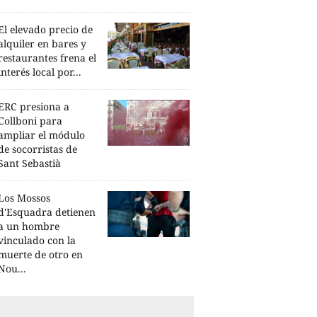
El elevado precio de
alquiler en bares y
restaurantes frena el
interés local por...
ERC presiona a
Collboni para
ampliar el módulo
de socorristas de
Sant Sebastià
Los Mossos
d'Esquadra detienen
a un hombre
vinculado con la
muerte de otro en
Nou...