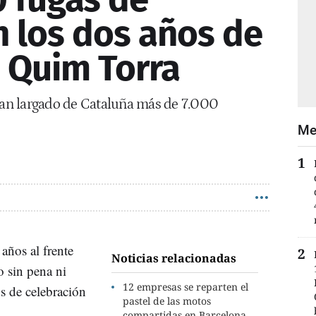
 los dos años de
 Quim Torra
 han largado de Cataluña más de 7.000
Me
años al frente
Noticias relacionadas
o sin pena ni
12 empresas se reparten el
s de celebración
pastel de las motos
compartidas en Barcelona