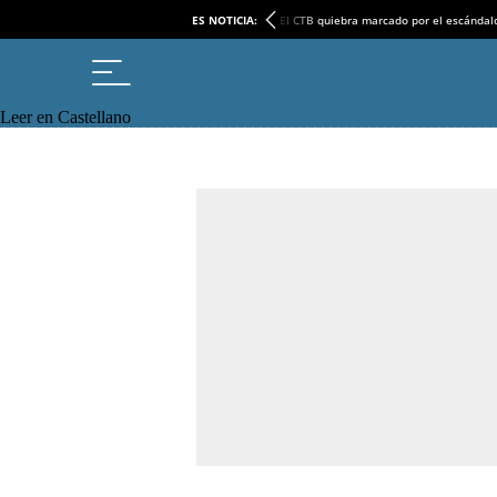
ES NOTICIA:
El CTB quiebra marcado por el escándal
Leer en Castellano