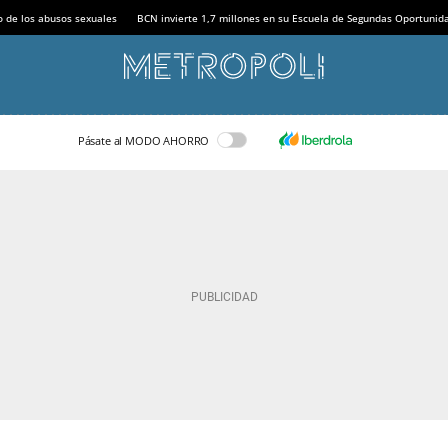
o de los abusos sexuales
BCN invierte 1,7 millones en su Escuela de Segundas Oportunid
Pásate al MODO AHORRO