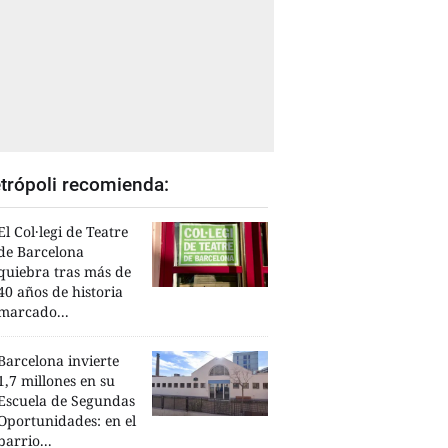
trópoli recomienda:
El Col·legi de Teatre
de Barcelona
quiebra tras más de
40 años de historia
marcado...
Barcelona invierte
1,7 millones en su
Escuela de Segundas
Oportunidades: en el
barrio...