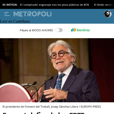
ES NOTICIA:
El ‘complicado’ engranaje tras los pisos públicos de BCN
El Síndic recha
Leer en Castellano
Pásate al MODO AHORRO
El presidente de Foment del Treball, Josep Sánchez Llibre / EUROPA PRESS