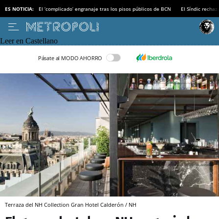
ES NOTICIA:
El ‘complicado’ engranaje tras los pisos públicos de BCN
El Síndic recha
Leer en Castellano
Pásate al MODO AHORRO
Terraza del NH Collection Gran Hotel Calderón / NH