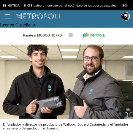
ES NOTICIA:
El CTB quiebra marcado por el escándalo de los abusos sexuales
BCN inv
Leer en Castellano
Pásate al MODO AHORRO
El fundador y director de producto de Wallbox, Eduard Castañeda, y el fundador
y consejero delegado, Enric Asunción