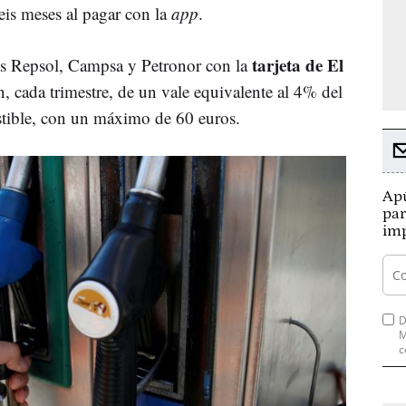
eis meses al pagar con la
app
.
tarjeta de El
ras Repsol, Campsa y Petronor con la
, cada trimestre, de un vale equivalente al 4% del
stible, con un máximo de 60 euros.
Apú
par
imp
D
M
c