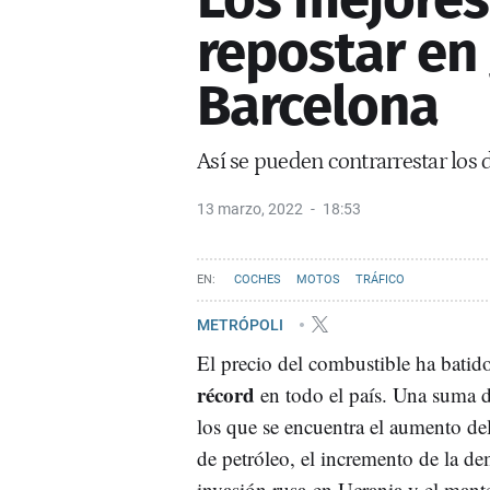
repostar en
Barcelona
Así se pueden contrarrestar los 
13 marzo, 2022
18:53
COCHES
MOTOS
TRÁFICO
METRÓPOLI
El precio del combustible ha bati
récord
en todo el país. Una suma de
los que se encuentra el aumento del
de petróleo, el incremento de la d
invasión rusa en Ucrania y el mant