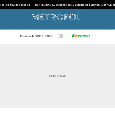
o de los abusos sexuales
BCN invierte 1,7 millones en su Escuela de Segundas Oportunid
Pásate al MODO AHORRO