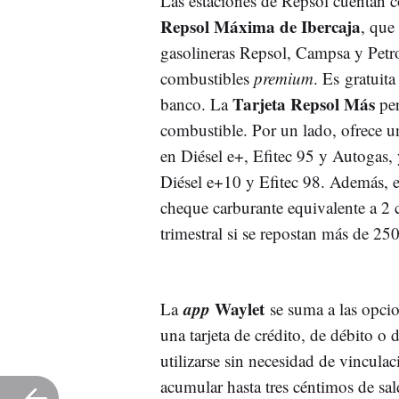
Las estaciones de Repsol cuentan c
Repsol Máxima de Ibercaja
, que
gasolineras Repsol, Campsa y Petro
combustibles
premium
. Es gratuita
Tarjeta Repsol Más
banco. La
per
combustible. Por un lado, ofrece u
en Diésel e+, Efitec 95 y Autogas, 
Diésel e+10 y Efitec 98. Además, e
cheque carburante equivalente a 2 
trimestral si se repostan más de 250
app
Waylet
La
se suma a las opcio
una tarjeta de crédito, de débito o
utilizarse sin necesidad de vincul
acumular hasta tres céntimos de sal