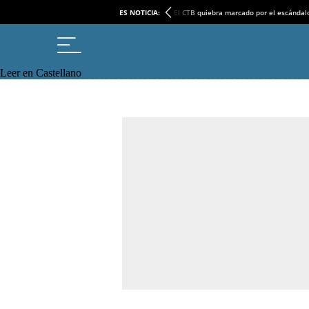
ES NOTICIA:
El CTB quiebra marcado por el escándal
Leer en Castellano