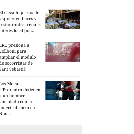
El elevado precio de
alquiler en bares y
restaurantes frena el
interés local por...
ERC presiona a
Collboni para
ampliar el módulo
de socorristas de
Sant Sebastià
Los Mossos
d'Esquadra detienen
a un hombre
vinculado con la
muerte de otro en
Nou...