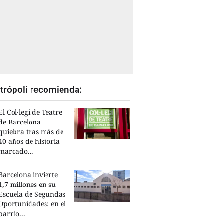
trópoli recomienda:
El Col·legi de Teatre
de Barcelona
quiebra tras más de
40 años de historia
marcado...
Barcelona invierte
1,7 millones en su
Escuela de Segundas
Oportunidades: en el
barrio...