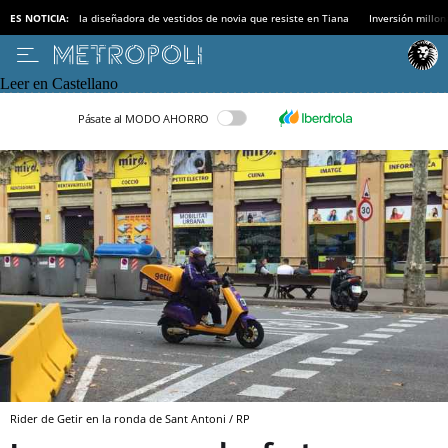
ES NOTICIA:
la diseñadora de vestidos de novia que resiste en Tiana
Inversión millon
Leer en Castellano
Pásate al MODO AHORRO
Rider de Getir en la ronda de Sant Antoni / RP