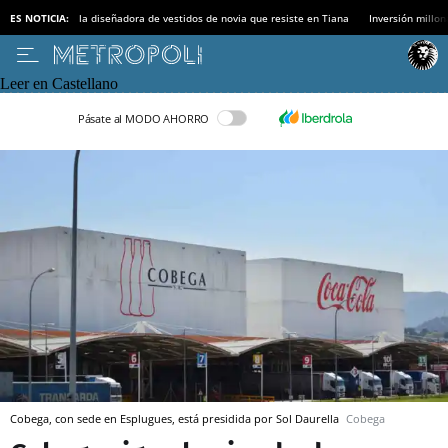
ES NOTICIA:
la diseñadora de vestidos de novia que resiste en Tiana
Inversión millon
Leer en Castellano
Pásate al MODO AHORRO
Cobega, con sede en Esplugues, está presidida por Sol Daurella
Cobega