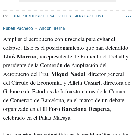
AEROPUERTO BARCELONA
VUELOS
AENA BARCELONA
BCN DESPERTA!
Rubén Pacheco
Andoni Berná
Ampliar el aeropuerto con urgencia para evitar el
colapso. Este es el posicionamiento que han defendido
Lluís Moreno
, vicepresidente de Foment del Treball y
presidente de la Comisión de Ampliación del
Miquel Nadal
Aeropuerto del Prat,
, director general
Alicia Casart
del Círculo de Economía, y
, directora de
Gabinete de Estudios de Infraestructuras de la Cámara
de Comercio de Barcelona, en el marco de un debate
II Foro Barcelona Desperta
organizado en el
,
celebrado en el Palau Macaya.
Los expertos han coincidido en la problemática que ha