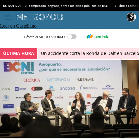
ES NOTICIA:
El ‘complicado’ engranaje tras los pisos públicos de BCN
El Síndic recha
Leer en Castellano
Pásate al MODO AHORRO
ÚLTIMA HORA
Un accidente corta la Ronda de Dalt en Barcel