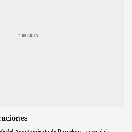
raciones
Jefe del Ayuntamiento de Barcelon
a, ha señalado