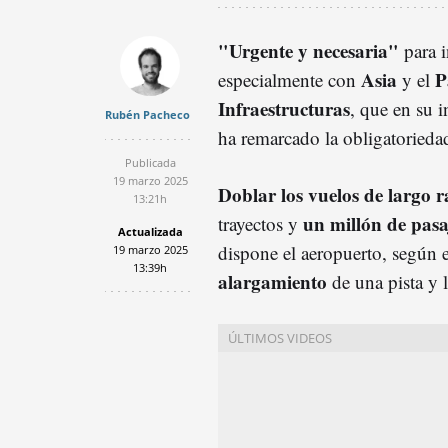
"Urgente y necesaria"
para i
Asia
P
especialmente con
y el
Infraestructuras
, que en su 
Rubén Pacheco
ha remarcado la obligatoriedad
Publicada
19 marzo 2025
Doblar los vuelos de largo r
13:21h
un millón de pasa
trayectos y
Actualizada
dispone el aeropuerto, según 
19 marzo 2025
13:39h
alargamiento
de una pista y 