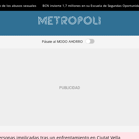
o de los abusos sexuales
BCN invierte 1,7 millones en su Escuela de Segundas Oportunid
Pásate al MODO AHORRO
ersonas implicadas tras un enfrentamiento en Ciutat Vella