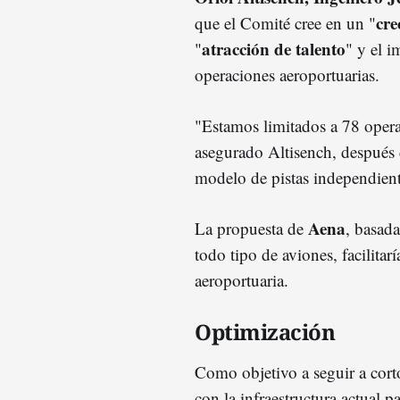
cre
que el Comité cree en un "
atracción de talento
"
" y el 
operaciones aeroportuarias.
"Estamos limitados a 78 oper
asegurado Altisench, después 
modelo de pistas independiente
Aena
La propuesta de
, basad
todo tipo de aviones, facilitar
aeroportuaria.
Optimización
Como objetivo a seguir a corto
con la infraestructura actual pa