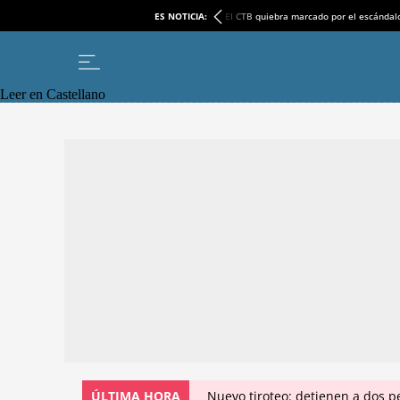
ES NOTICIA:
El CTB quiebra marcado por el escándal
Leer en Castellano
ÚLTIMA HORA
Nuevo tiroteo: detienen a dos p