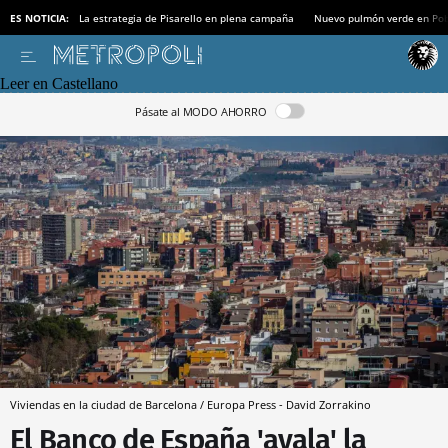
ES NOTICIA:
La estrategia de Pisarello en plena campaña
Nuevo pulmón verde en Po
Leer en Castellano
Pásate al MODO AHORRO
Viviendas en la ciudad de Barcelona / Europa Press - David Zorrakino
El Banco de España 'avala' la