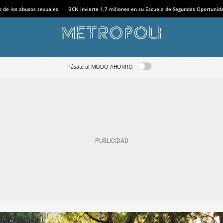
o de los abusos sexuales
BCN invierte 1,7 millones en su Escuela de Segundas Oportunid
Pásate al MODO AHORRO