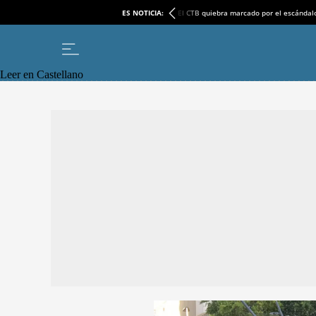
ES NOTICIA:
El CTB quiebra marcado por el escándal
Leer en Castellano