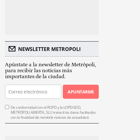
NEWSLETTER METROPOLI
Apúntate a la newsletter de Metrópoli,
para recibir las noticias más
importantes de la ciudad.
APUNTARME
De conformidad con el RGPD y la LOPDGDD,
METRÓPOLI ABIERTA, SLU tratará los datos facilitados
con la finalidad de remitirle noticias de actualidad.