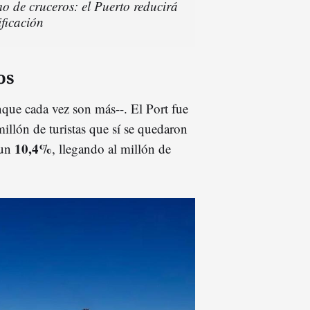
o de cruceros: el Puerto reducirá
ificación
os
nque cada vez son más--. El Port fue
illón de turistas que sí se quedaron
10,4%
 un
, llegando al millón de