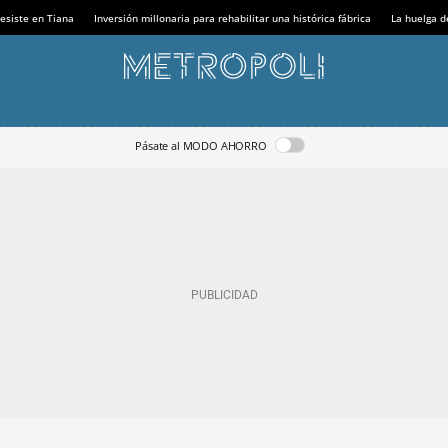
esiste en Tiana
Inversión millonaria para rehabilitar una histórica fábrica
La huelga d
Pásate al MODO AHORRO