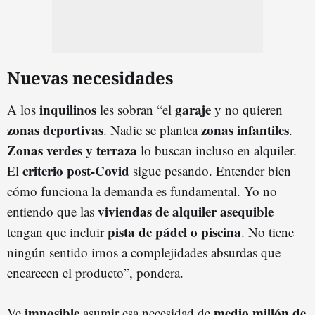
Nuevas necesidades
inquilinos
garaje
A los
les sobran “el
y no quieren
zonas deportivas
zonas infantiles
. Nadie se plantea
.
Zonas verdes y terraza
lo buscan incluso en alquiler.
criterio post-Covid
El
sigue pesando. Entender bien
cómo funciona la demanda es fundamental. Yo no
viviendas de alquiler asequible
entiendo que las
pista de pádel o piscina
tengan que incluir
. No tiene
ningún sentido irnos a complejidades absurdas que
encarecen el producto”, pondera.
imposible
medio millón de
Ve
asumir esa necesidad de