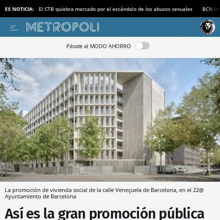
ES NOTICIA:
El CTB quiebra marcado por el escándalo de los abusos sexuales
BCN inv
Pásate al MODO AHORRO
La promoción de vivienda social de la calle Veneçuela de Barcelona, en el 22@
Ayuntamiento de Barcelona
Así es la gran promoción pública