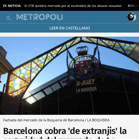
ES NOTICIA:
El CTB quiebra marcado por el escándalo de los abusos sexuales
BCN inv
LEER EN CASTELLANO
Pásate al MODO AHORRO
Fachada del mercado de la Boqueria de Barcelona / LA BOQUERIA
Barcelona cobra 'de extranjis' la