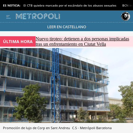
ES NOTICIA:
El CTB quiebra marcado por el escándalo de los abusos sexuales
BCN inv
LEER EN CASTELLANO
Pásate al MODO AHORRO
Nuevo tiroteo: detienen a dos personas implicadas
ÚLTIMA HORA
tras un enfrentamiento en Ciutat Vella
Promoción de lujo de Corp en Sant Andreu
C.S - Metrópoli
Barcelona