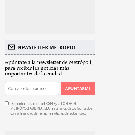
NEWSLETTER METROPOLI
Apúntate a la newsletter de Metrópoli,
para recibir las noticias más
importantes de la ciudad.
APUNTARME
De conformidad con el RGPD y la LOPDGDD,
METRÓPOLI ABIERTA, SLU tratará los datos facilitados
con la finalidad de remitirle noticias de actualidad.