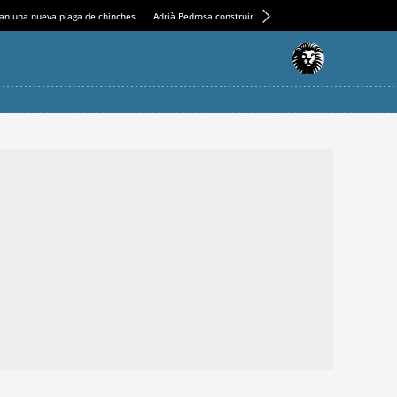
an una nueva plaga de chinches
Adrià Pedrosa construirá la nueva residencia en el Casin