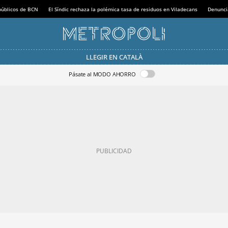
 públicos de BCN
El Síndic rechaza la polémica tasa de residuos en Viladecans
Denunci
LLEGIR EN CATALÀ
Pásate al MODO AHORRO