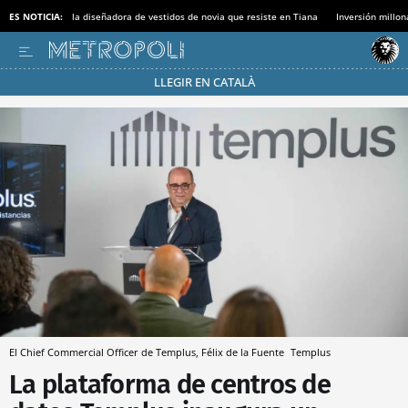
ES NOTICIA:
la diseñadora de vestidos de novia que resiste en Tiana
Inversión millon
LLEGIR EN CATALÀ
Pásate al MODO AHORRO
El Chief Commercial Officer de Templus, Félix de la Fuente
Templus
La plataforma de centros de