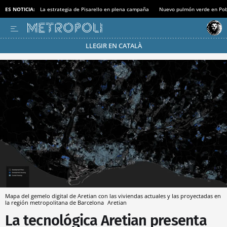
ES NOTICIA:
La estrategia de Pisarello en plena campaña
Nuevo pulmón verde en Po
LLEGIR EN CATALÀ
Pásate al MODO AHORRO
Mapa del gemelo digital de Aretian con las viviendas actuales y las proyectadas en
la región metropolitana de Barcelona
Aretian
La tecnológica Aretian presenta