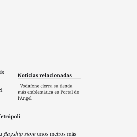
és
Noticias relacionadas
Vodafone cierra su tienda
l
más emblemática en Portal de
l’Àngel
etrópoli
.
su
flagship store
unos metros más