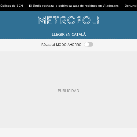
 públicos de BCN
El Síndic rechaza la polémica tasa de residuos en Viladecans
Denunci
LLEGIR EN CATALÀ
Pásate al MODO AHORRO