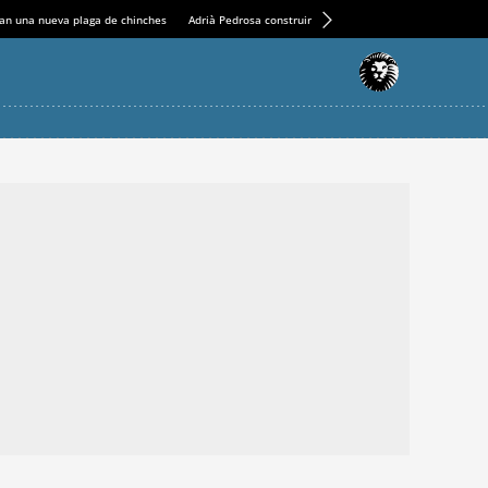
an una nueva plaga de chinches
Adrià Pedrosa construirá la nueva residencia en el Casin