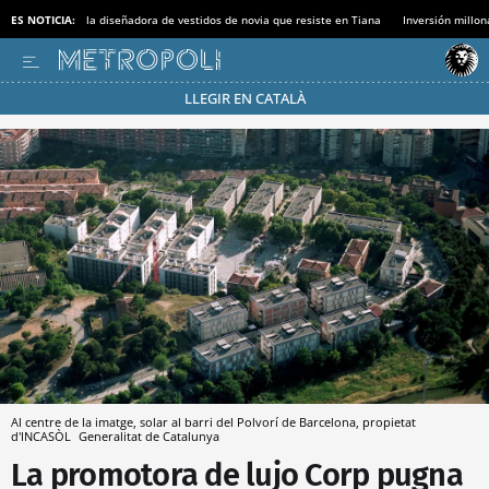
ES NOTICIA:
la diseñadora de vestidos de novia que resiste en Tiana
Inversión millon
LLEGIR EN CATALÀ
Pásate al MODO AHORRO
Al centre de la imatge, solar al barri del Polvorí de Barcelona, propietat
d'INCASÒL
Generalitat de Catalunya
La promotora de lujo Corp pugna