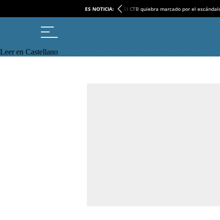
ES NOTICIA:
El CTB quiebra marcado por el escándal
Leer en Castellano