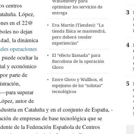
WinDelivery para
os centros
optimizar los servicios de
entrega
ataluña. López,
iones en el 22@
Eva Martín (Tiendeo): "La
rboles no dejan
tienda física se mantendrá,
pero deberá vender
iudad, la dinámica
experiencias"
des operaciones
El “efecto llamada” para
o puede ocultar la
Barcelona de la operación
rial y económico
Glovo
por parte de
Entre Glovo y Wallbox, el
istración,
espejismo de los “solistas”
s—para superar
tecnológicos
López, autor de
ndustria en Cataluña y en el conjunto de España, -
ación de empresas de base tecnológica que se
dente de la Federación Española de Centros