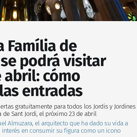
 Família de
se podrá visitar
e abril: cómo
las entradas
ertas gratuitamente para todos los Jordis y Jordines
de Sant Jordi, el próximo 23 de abril
el Almuzara, el arquitecto que ha dado su vida a
 interés en consumir su figura como un icono