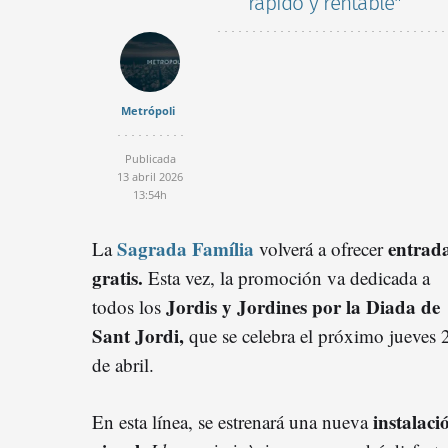
rápido y rentable"
Metrópoli
Publicada
13 abril 2026
13:54h
Sagrada Família
entrad
La
volverá a ofrecer
gratis.
Esta vez, la promoción va dedicada a
Jordis y Jordines por la Diada de
todos los
Sant Jordi,
que se celebra el próximo jueves 
de abril.
instalaci
En esta línea, se estrenará una nueva