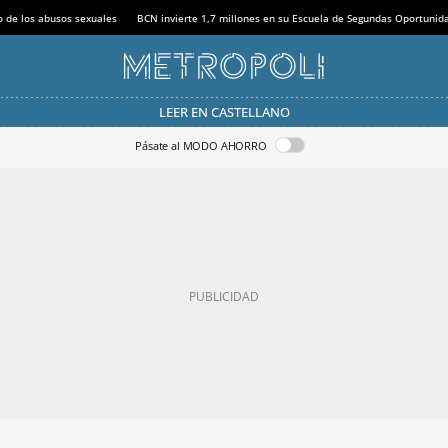
o de los abusos sexuales
BCN invierte 1,7 millones en su Escuela de Segundas Oportunid
LEER EN CASTELLANO
Pásate al MODO AHORRO