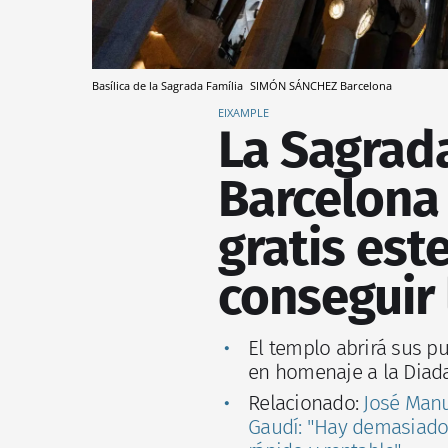
Basílica de la Sagrada Família
SIMÓN SÁNCHEZ
Barcelona
EIXAMPLE
La Sagrada
Barcelona 
gratis est
conseguir 
El templo abrirá sus pu
en homenaje a la Diada 
Relacionado:
José Manu
Gaudí: "Hay demasiado