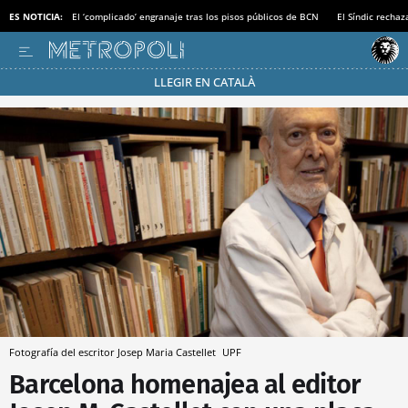
ES NOTICIA:
El ‘complicado’ engranaje tras los pisos públicos de BCN
El Síndic recha
LLEGIR EN CATALÀ
Pásate al MODO AHORRO
Fotografía del escritor Josep Maria Castellet
UPF
Barcelona homenajea al editor