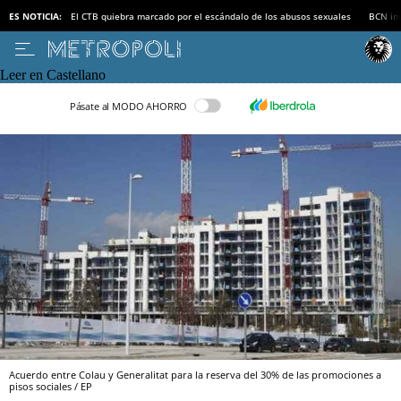
ES NOTICIA:
El CTB quiebra marcado por el escándalo de los abusos sexuales
BCN inv
Leer en Castellano
Pásate al MODO AHORRO
Acuerdo entre Colau y Generalitat para la reserva del 30% de las promociones a
pisos sociales / EP