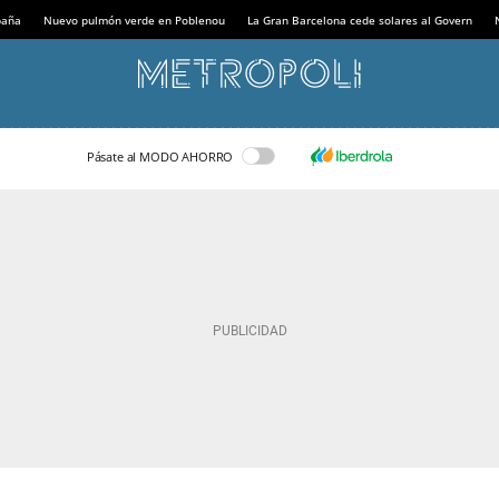
paña
Nuevo pulmón verde en Poblenou
La Gran Barcelona cede solares al Govern
Pásate al MODO AHORRO