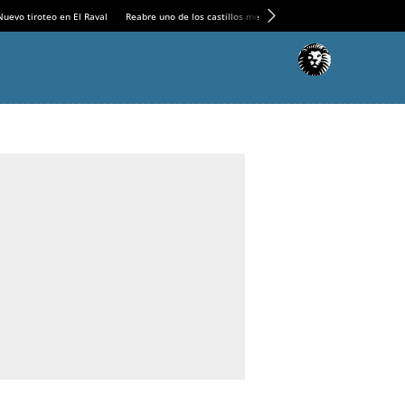
Nuevo tiroteo en El Raval
Reabre uno de los castillos medievales más espectaculares