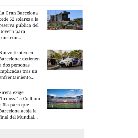
La Gran Barcelona
cede 52 solares a la
reserva pública del
Govern para
construir...
Nuevo tiroteo en
Barcelona: detienen
a dos personas
implicadas tras un
enfrentamiento...
Sirera exige
"firmeza" a Collboni
e Illa para que
Barcelona acoja la
final del Mundial...