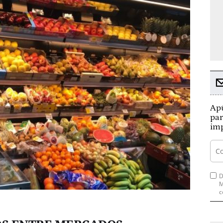
Apú
par
imp
D
M
c