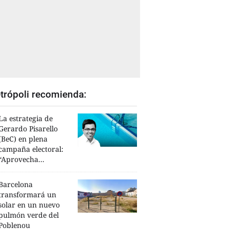
trópoli recomienda:
La estrategia de
Gerardo Pisarello
(BeC) en plena
campaña electoral:
“Aprovecha...
Barcelona
transformará un
solar en un nuevo
pulmón verde del
Poblenou