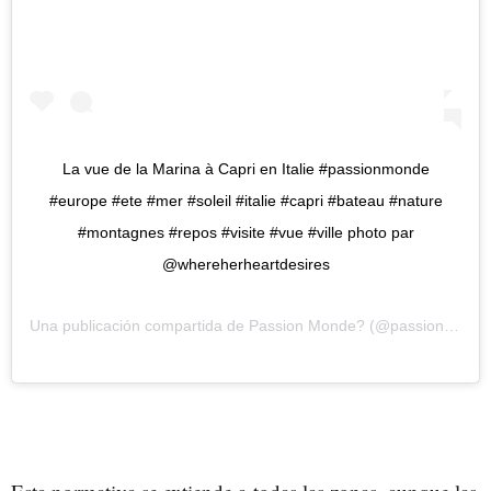
La vue de la Marina à Capri en Italie #passionmonde
#europe #ete #mer #soleil #italie #capri #bateau #nature
#montagnes #repos #visite #vue #ville photo par
@whereherheartdesires
Una publicación compartida de
Passion Monde?
(@passionmonde) el