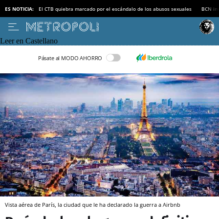
ES NOTICIA:
El CTB quiebra marcado por el escándalo de los abusos sexuales
BCN inv
Leer en Castellano
Pásate al MODO AHORRO
Vista aérea de París, la ciudad que le ha declarado la guerra a Airbnb