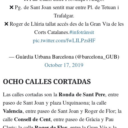
❌ Pg. de Sant Joan sentit mar entre Pl. de Tetuan i
Trafalgar.
❌ Roger de Llúria tallat accés des de la Gran Via de les
Corts Catalanes.
#infotrànsit
pic.twitter.com/fwLILPzsHF
— Guàrdia Urbana Barcelona (@barcelona_GUB)
October 17, 2019
OCHO CALLES CORTADAS
Ronda de Sant Pere
Las calles cortadas son la
, entre
paseo de Sant Joan y plaza Urquinaona; la calle
Valencia
, entre paseo de Sant Joan y Roger de Flor; la
Consell de Cent
calle
, entre paseo de Gràcia y Pau
Roger de Flor
Claris; la calle
, entre la Gran Vía y la