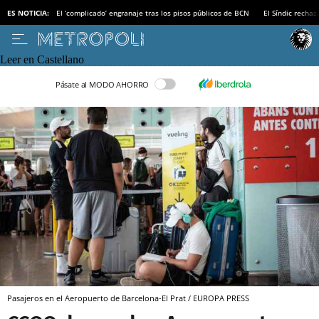
ES NOTICIA:
El ‘complicado’ engranaje tras los pisos públicos de BCN
El Síndic recha
Leer en Castellano
Pásate al MODO AHORRO
Pasajeros en el Aeropuerto de Barcelona-El Prat / EUROPA PRESS