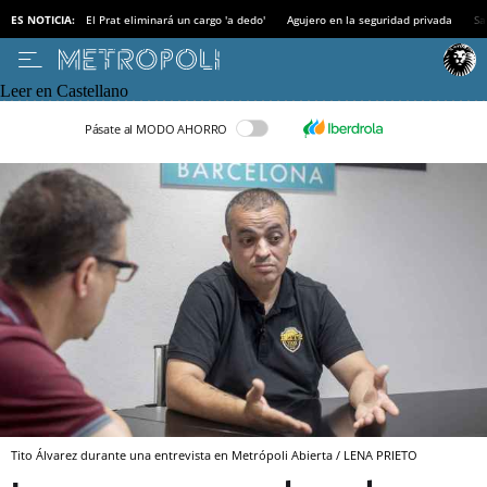
ES NOTICIA:
El Prat eliminará un cargo 'a dedo'
Agujero en la seguridad privada
Sa
Leer en Castellano
Pásate al MODO AHORRO
Tito Álvarez durante una entrevista en Metrópoli Abierta / LENA PRIETO