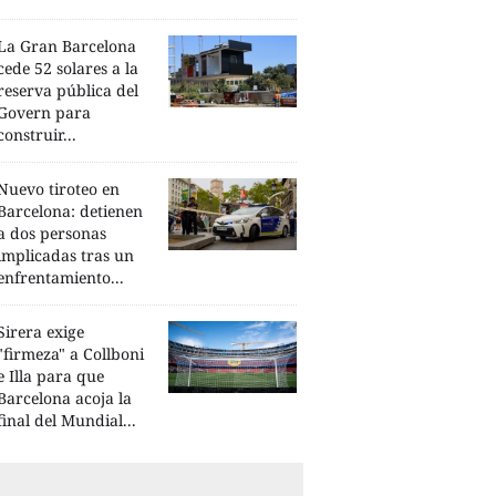
La Gran Barcelona
cede 52 solares a la
reserva pública del
Govern para
construir...
Nuevo tiroteo en
Barcelona: detienen
a dos personas
implicadas tras un
enfrentamiento...
Sirera exige
"firmeza" a Collboni
e Illa para que
Barcelona acoja la
final del Mundial...