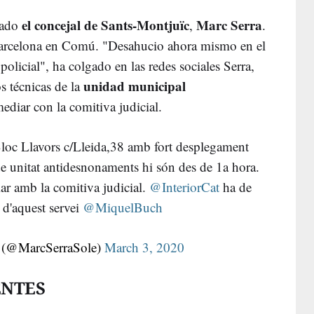
el concejal de Sants-Montjuïc
Marc Serra
sado
,
.
arcelona en Comú. "Desahucio ahora mismo en el
olicial", ha colgado en las redes sociales Serra,
unidad municipal
s técnicas de la
diar con la comitiva judicial.
loc Llavors c/Lleida,38 amb fort desplegament
e unitat antidesnonaments hi són des de 1a hora.
r amb la comitiva judicial.
@InteriorCat
ha de
a d'aquest servei
@MiquelBuch
é (@MarcSerraSole)
March 3, 2020
ENTES