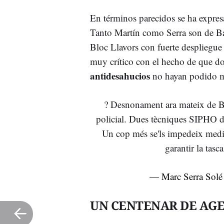
En términos parecidos se ha expre
Tanto Martín como Serra son de B
Bloc Llavors con fuerte despliegue p
muy crítico con el hecho de que do
antidesahucios
no hayan podido me
? Desnonament ara mateix de B
policial. Dues tècniques SIPHO d
Un cop més se'ls impedeix media
garantir la tasc
— Marc Serra Sol
UN CENTENAR DE AG