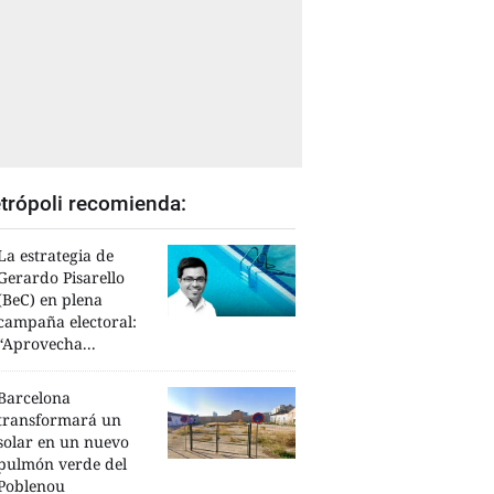
trópoli recomienda:
La estrategia de
Gerardo Pisarello
(BeC) en plena
campaña electoral:
“Aprovecha...
Barcelona
transformará un
solar en un nuevo
pulmón verde del
Poblenou