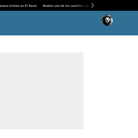
Nuevo tiroteo en El Raval
Reabre uno de los castillos medievales más espectaculares