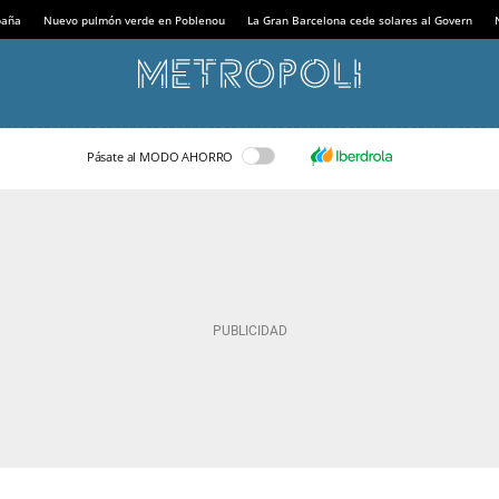
paña
Nuevo pulmón verde en Poblenou
La Gran Barcelona cede solares al Govern
Pásate al MODO AHORRO