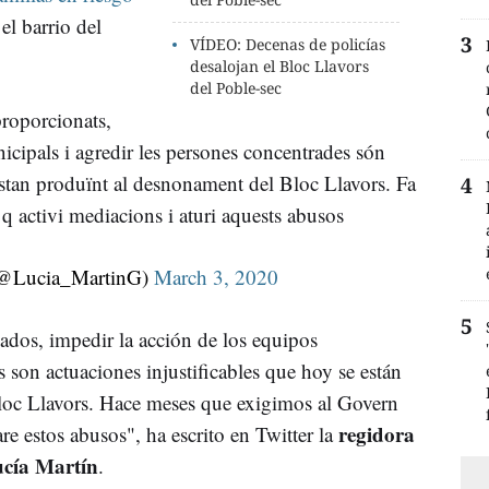
 el barrio del
VÍDEO: Decenas de policías
desalojan el Bloc Llavors
del Poble-sec
proporcionats,
icipals i agredir les persones concentrades són
’estan produïnt al desnonament del Bloc Llavors. Fa
 activi mediacions i aturi aquests abusos
(@Lucia_MartinG)
March 3, 2020
ados, impedir la acción de los equipos
s son actuaciones injustificables que hoy se están
loc Llavors. Hace meses que exigimos al Govern
regidora
re estos abusos", ha escrito en Twitter la
cía Martín
.