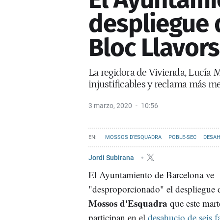
despliegue 
Bloc Llavors
La regidora de Vivienda, Lucía M
injustificables y reclama más m
3 marzo, 2020
10:56
MOSSOS D'ESQUADRA
POBLE-SEC
DESAH
Jordi Subirana
El Ayuntamiento de Barcelona ve
"desproporcionado" el despliegue 
Mossos d'Esquadra
que este mart
participan en el
desahucio de seis f