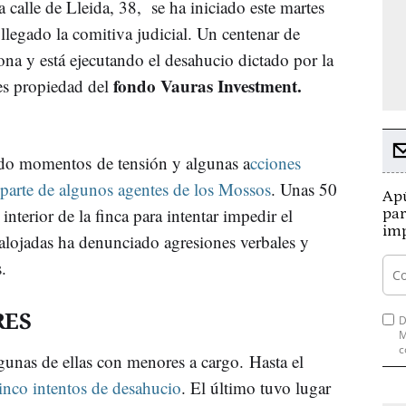
a calle de Lleida, 38, se ha iniciado este martes
llegado la comitiva judicial. Un centenar de
ona y está ejecutando el desahucio dictado por la
fondo Vauras Investment.
 es propiedad del
ido momentos de tensión y algunas a
cciones
parte de algunos agentes de los Mossos
. Unas 50
Apú
nterior de la finca para intentar impedir el
par
imp
alojadas ha denunciado agresiones verbales y
.
RES
D
M
c
lgunas de ellas con menores a cargo. Hasta el
inco intentos de desahucio
. El último tuvo lugar