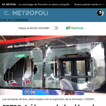
ES NOTICIA:
La estrategia de Pisarello en plena campaña
Nuevo pulmón verde en Po
Leer en Castellano
Pásate al MODO AHORRO
Las ventanas de bus, destrozadas tras la explosión de la Verneda / CEDIDA