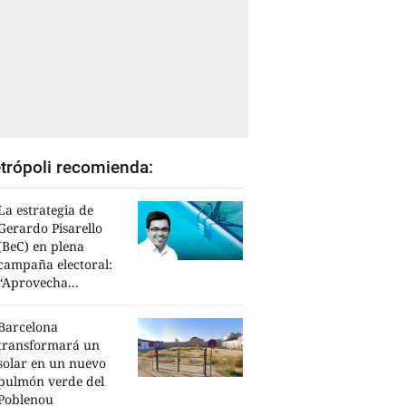
trópoli recomienda:
La estrategia de
Gerardo Pisarello
(BeC) en plena
campaña electoral:
“Aprovecha...
Barcelona
transformará un
solar en un nuevo
pulmón verde del
Poblenou