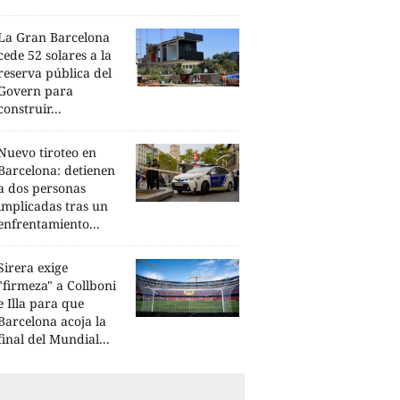
La Gran Barcelona
cede 52 solares a la
reserva pública del
Govern para
construir...
Nuevo tiroteo en
Barcelona: detienen
a dos personas
implicadas tras un
enfrentamiento...
Sirera exige
"firmeza" a Collboni
e Illa para que
Barcelona acoja la
final del Mundial...