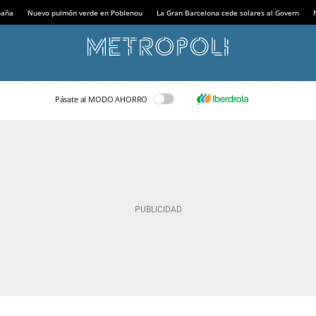
paña
Nuevo pulmón verde en Poblenou
La Gran Barcelona cede solares al Govern
Pásate al MODO AHORRO