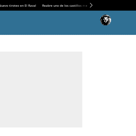
Nuevo tiroteo en El Raval
Reabre uno de los castillos medievales más espectaculares