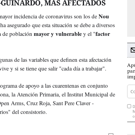
-GUINARDÓ, MÁS AFECTADOS
Nou
mayor incidencia de coronavirus son los de
 ha asegurado que esta situación se debe a diversos
mayor y vulnerable
factor
a de población
y el "
gunas de las variables que definen esta afectación
Apú
ve y si se tiene que salir "cada día a trabajar".
par
imp
rograma de apoyo a las cuarentenas en conjunto
ona, la Atención Primaria, el Institut Municipal de
Open Arms, Cruz Roja, Sant Pere Claver -
D
ios" del consistorio.
M
c