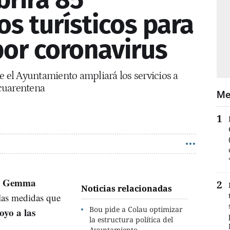
s turísticos para
por coronavirus
el Ayuntamiento ampliará los servicios a
cuarentena
Me
Gemma
,
Noticias relacionadas
 las medidas que
Bou pide a Colau optimizar
oyo a las
la estructura política del
.
Ayuntamiento