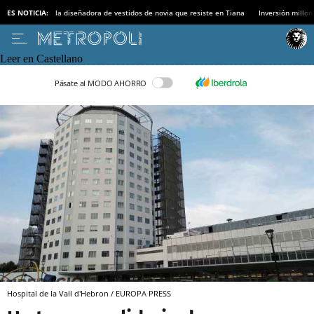
ES NOTICIA:
la diseñadora de vestidos de novia que resiste en Tiana
Inversión millon
Leer en Castellano
Pásate al MODO AHORRO
Hospital de la Vall d'Hebron / EUROPA PRESS