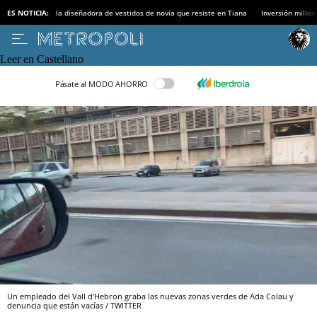
ES NOTICIA:
la diseñadora de vestidos de novia que resiste en Tiana
Inversión millon
Leer en Castellano
Pásate al MODO AHORRO
Un empleado del Vall d'Hebron graba las nuevas zonas verdes de Ada Colau y
denuncia que están vacías / TWITTER